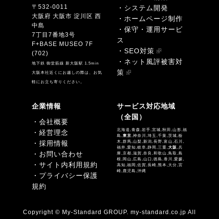
〒532-0011
・システム開発
大阪府 大阪市 淀川区 西
・ホームページ制作
中島
・保守・運用サービ
7丁目7番地3号
ス
F+BASE MUSEO 7F
・SEO対策
(702)
・ネット風評被害対
地下鉄 御堂筋線 新大阪駅 1.5min
策
大阪本社近くにお越しの際は、お気
軽にお立ち寄りください。
企業情報
サービス対応地域
（全国）
・会社概要
北海道,青森,岩手,宮城,秋田,山形,福
・経営理念
島,
東京
,神奈川,埼玉,千葉,茨城,栃
・採用情報
木,群馬,山梨,新潟,長野,富山,石川,
福井,愛知,岐阜,静岡,三重,
大阪
,兵
・お問い合わせ
庫,京都,滋賀,奈良,和歌山,鳥取,島
根,岡山,広島,山口,徳島,香川,愛媛,
・サイト内利用規約
高知,福岡,佐賀,長崎,熊本,大分,宮
崎,鹿児島,沖縄
・プライバシー保護
規約
Copyright © My-Standard GROUP. my-standard.co.jp All