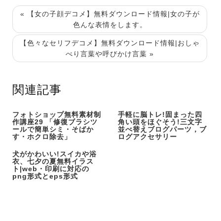
« 【女の子顔デコメ】無料ダウンロード情報|女の子が
色んな表情をします。
【色々なセリフデコメ】無料ダウンロード情報|おしゃ
べり言葉や呼びかけ言葉 »
関連記事
フォトショップ無料素材制
手軽に脳トレ!固まった四
作講座29 「修復ブラシツ
角い頭をほぐそう!三文字
ールで簡単シミ・そばか
並べ替えブログパーツ，ブ
す・ホクロ除去」
ログアクセサリー
犬がかわいい!スイカや浴
衣、七夕の夏無料イラス
ト|web・印刷に対応の
png形式とeps形式