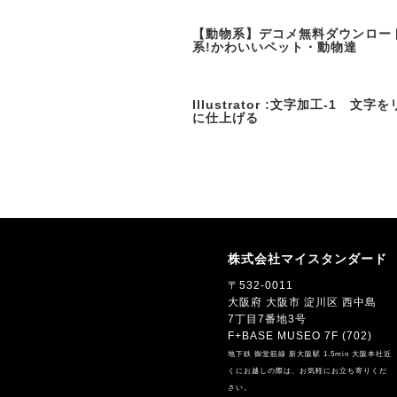
【動物系】デコメ無料ダウンロー
系!かわいいペット・動物達
Illustrator :文字加工-1 文字
に仕上げる
株式会社マイスタンダード
〒532-0011
大阪府 大阪市 淀川区 西中島
7丁目7番地3号
F+BASE MUSEO 7F (702)
地下鉄 御堂筋線 新大阪駅 1.5min 大阪本社近
くにお越しの際は、お気軽にお立ち寄りくだ
さい。