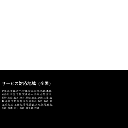
サービス対応地域（全国）
北海道,青森,岩手,宮城,秋田,山形,福島,
東京
,
神奈川,埼玉,千葉,茨城,栃木,群馬,山梨,新潟,
長野,富山,石川,福井,愛知,岐阜,静岡,三重,
大
阪
,兵庫,京都,滋賀,奈良,和歌山,鳥取,島根,岡
山,広島,山口,徳島,香川,愛媛,高知,福岡,佐賀,
長崎,熊本,大分,宮崎,鹿児島,沖縄