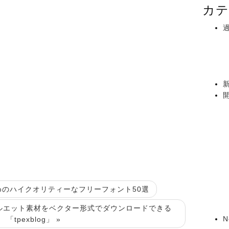
カテ
めのハイクオリティーなフリーフォント50選
ルエット素材をベクター形式でダウンロードできる
N
「tpexblog」 »