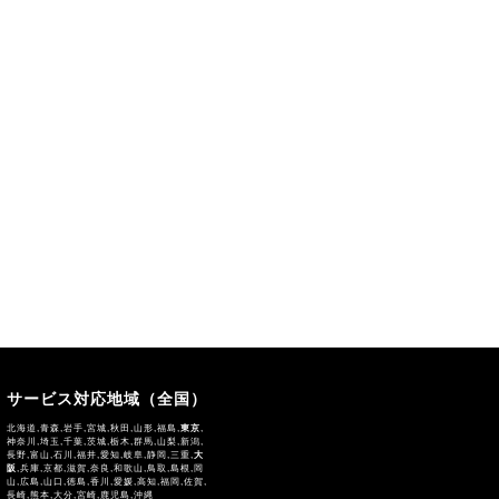
サービス対応地域（全国）
北海道,青森,岩手,宮城,秋田,山形,福島,
東京
,
神奈川,埼玉,千葉,茨城,栃木,群馬,山梨,新潟,
長野,富山,石川,福井,愛知,岐阜,静岡,三重,
大
阪
,兵庫,京都,滋賀,奈良,和歌山,鳥取,島根,岡
山,広島,山口,徳島,香川,愛媛,高知,福岡,佐賀,
長崎,熊本,大分,宮崎,鹿児島,沖縄