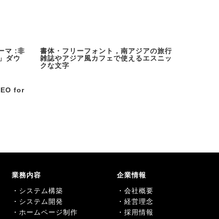
ーマ :非
書体・フリーフォント，南アジアの旅行
K」ダウ
雑誌やアジア風カフェで使えるエスニッ
クな文字
O for
業務内容
企業情報
・システム構築
・会社概要
・システム開発
・経営理念
・ホームページ制作
・採用情報