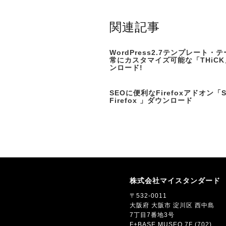
関連記事
WordPress2.7テンプレート・テ
常にカスタマイズ可能な「THiC
ンロード!
SEOに便利なFirefoxアドオン「SE
Firefox 」ダウンロード
株式会社マイスタンダード
〒532-0011
大阪府 大阪市 淀川区 西中島
7丁目7番地3号
F+BASE MUSEO 7F (702)