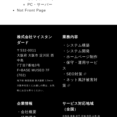
PC・サーバー
Not Front Page
株式会社マイスタン
業務内容
ダード
・システム構築
〒532-0011
・システム開発
大阪府 大阪市 淀川区 西
・ホームページ制作
中島
・保守・運用サービ
7丁目7番地3号
ス
F+BASE MUSEO 7F
・SEO対策
(702)
・ネット風評被害対
地下鉄 御堂筋線 新大阪駅 1.5min
策
大阪本社近くにお越しの際は、お気
軽にお立ち寄りください。
企業情報
サービス対応地域
（全国）
・会社概要
北海道,青森,岩手,宮城,秋田,山形,福