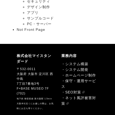
セキュリティ
デザイン制作
アプリ
サンプルコード
PC・サーバー
Not Front Page
株式会社マイスタン
業務内容
ダード
・システム構築
〒532-0011
・システム開発
大阪府 大阪市 淀川区 西
・ホームページ制作
中島
・保守・運用サービ
7丁目7番地3号
ス
F+BASE MUSEO 7F
・SEO対策
(702)
・ネット風評被害対
地下鉄 御堂筋線 新大阪駅 1.5min
策
大阪本社近くにお越しの際は、お気
軽にお立ち寄りください。