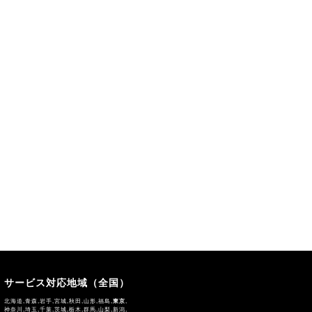
サービス対応地域（全国）
北海道,青森,岩手,宮城,秋田,山形,福島,
東京
,
神奈川,埼玉,千葉,茨城,栃木,群馬,山梨,新潟,