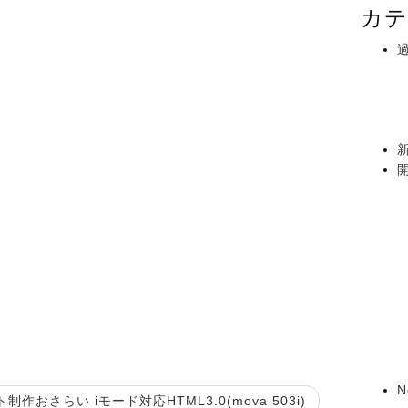
カテ
N
作おさらい iモード対応HTML3.0(mova 503i)