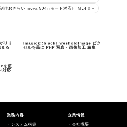
さらい mova 504i iモード対応HTML4.0 »
3がリリ
Imagick::blackThresholdImage ピク
始まる
セルを黒に PHP 写真・画像加工 編集
leを使
ン対応
業務内容
企業情報
・システム構築
・会社概要