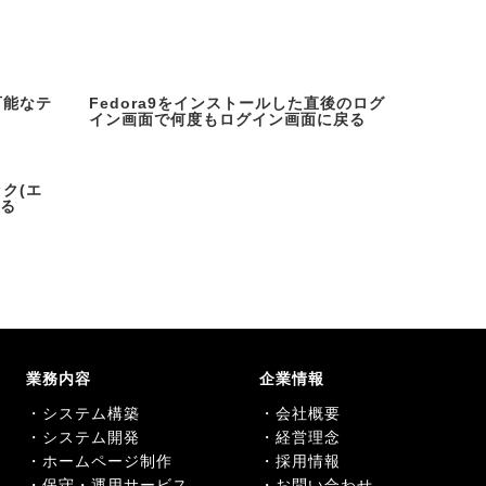
可能なテ
Fedora9をインストールした直後のログ
イン画面で何度もログイン画面に戻る
ック(エ
する
業務内容
企業情報
・システム構築
・会社概要
・システム開発
・経営理念
・ホームページ制作
・採用情報
・保守・運用サービス
・お問い合わせ