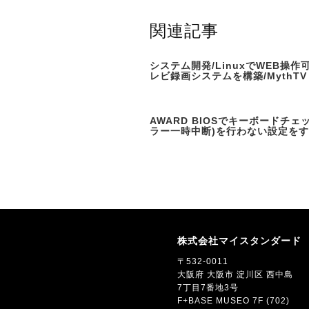
関連記事
システム開発/LinuxでWEB操作
レビ録画システムを構築/MythTV
AWARD BIOSでキーボードチェ
ラー一時中断)を行わない設定を
株式会社マイスタンダード
〒532-0011
大阪府 大阪市 淀川区 西中島
7丁目7番地3号
F+BASE MUSEO 7F (702)