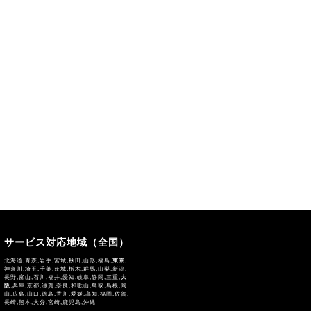
サービス対応地域（全国）
北海道,青森,岩手,宮城,秋田,山形,福島,
東京
,
神奈川,埼玉,千葉,茨城,栃木,群馬,山梨,新潟,
長野,富山,石川,福井,愛知,岐阜,静岡,三重,
大
阪
,兵庫,京都,滋賀,奈良,和歌山,鳥取,島根,岡
山,広島,山口,徳島,香川,愛媛,高知,福岡,佐賀,
長崎,熊本,大分,宮崎,鹿児島,沖縄