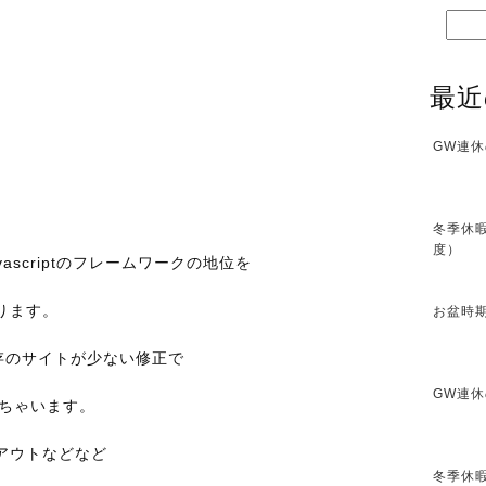
最近
GW連休
冬季休暇
度）
vascriptのフレームワークの地位を
ります。
お盆時期
、既存のサイトが少ない修正で
GW連休
しちゃいます。
アウトなどなど
冬季休暇