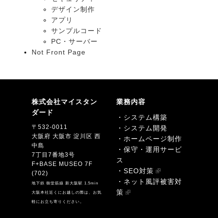
デザイン制作
アプリ
サンプルコード
PC・サーバー
Not Front Page
株式会社マイスタン
業務内容
ダード
・システム構築
〒532-0011
・システム開発
大阪府 大阪市 淀川区 西
・ホームページ制作
中島
・保守・運用サービ
7丁目7番地3号
ス
F+BASE MUSEO 7F
・SEO対策
(702)
・ネット風評被害対
地下鉄 御堂筋線 新大阪駅 1.5min
策
大阪本社近くにお越しの際は、お気
軽にお立ち寄りください。