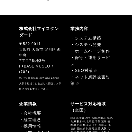
株式会社マイスタン
業務内容
ダード
・システム構築
〒532-0011
・システム開発
大阪府 大阪市 淀川区 西
・ホームページ制作
中島
・保守・運用サービ
7丁目7番地3号
ス
F+BASE MUSEO 7F
・SEO対策
(702)
・ネット風評被害対
地下鉄 御堂筋線 新大阪駅 1.5min
策
大阪本社近くにお越しの際は、お気
軽にお立ち寄りください。
企業情報
サービス対応地域
（全国）
・会社概要
北海道,青森,岩手,宮城,秋田,山形,福
・経営理念
島,
東京
,神奈川,埼玉,千葉,茨城,栃
・採用情報
木,群馬,山梨,新潟,長野,富山,石川,
福井,愛知,岐阜,静岡,三重,
大阪
,兵