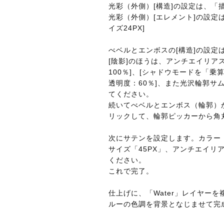
光彩（外側）[構造]の設定は、「描
光彩（外側）[エレメント]の設定は
イズ24PX]
べベルとエンボスの[構造]の設定は、
[陰影]のほうは、アンチエイリア
100％]、[シャドウモードを「乗算
透明度：60％]、また光沢輪郭
てください。
続いてべベルとエンボス（輪郭）
リックして、輪郭ピッカーから角
次にサテンを設定します。カラー「R
サイズ「45PX」、アンチエイ
ください。
これで完了。
仕上げに、「Water」レイヤー
ルーの色調を背景となじませて完