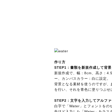
作り方
STEP1：書類を新規作成して背
新規作成で、幅：8cm、高さ：4.5
ー、カンバスカラー：白に設定。
背景となる素材を使うのですが、
を行い、それを青色に塗りつぶせ
STEP2：文字を入力してアルフ
白字で「Water」とフォントをの
先ほど入力した「Water」をラ