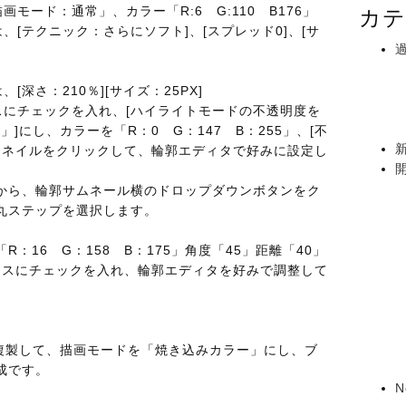
画モード：通常」、カラー「R:6 G:110 B176」
カテ
、[テクニック：さらにソフト]、[スプレッド0]、[サ
[深さ：210％][サイズ：25PX]
スにチェックを入れ、[ハイライトモードの不透明度を
」]にし、カラーを「R：0 G：147 B：255」、[不
サムネイルをクリックして、輪郭エディタで好みに設定し
から、輪郭サムネール横のドロップダウンボタンをク
丸ステップを選択します。
：16 G：158 B：175」角度「45」距離「40」
リアスにチェックを入れ、輪郭エディタを好みで調整して
を複製して、描画モードを「焼き込みカラー」にし、ブ
成です。
N