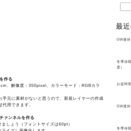
最近
GW連休
冬季休暇
度）
景を作る
お盆時期
cm、解像度：350pixel、カラーモード：RGBカラ
お手元に素材がないと思うので、新規レイヤーの作成
ば代用できます。
GW連休
ァチァンネルを作る
せましょう（フォントサイズは60pt）
冬季休暇
スタライズし画像化します。