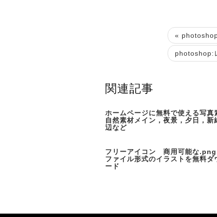
« photo
photosh
関連記事
ホームページに無料で使える写真
自然素材メイン，夜景，夕日，新
辺など
フリーアイコン 商用可能な.pngと
ファイル形式のイラストを無料ダ
ード