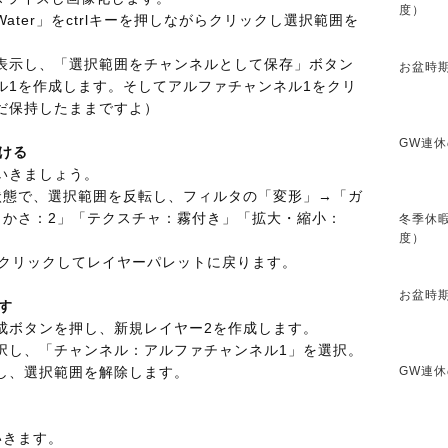
度）
ter」をctrlキーを押しながらクリックし選択範囲を
表示し、「選択範囲をチャンネルとして保存」ボタン
お盆時期
ル1を作成します。そしてアルファチャンネル1をクリ
だ保持したままですよ）
GW連休
つける
いきましょう。
状態で、選択範囲を反転し、フィルタの「変形」→「ガ
らかさ：2」「テクスチャ：霧付き」「拡大・縮小：
冬季休暇
度）
をクリックしてレイヤーパレットに戻ります。
お盆時期
す
成ボタンを押し、新規レイヤー2を作成します。
択し、「チャンネル：アルファチャンネル1」を選択。
GW連休
し、選択範囲を解除します。
いきます。