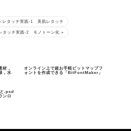
shop:レタッチ実践-1 美肌レタッチ
op:レタッチ実践-2 モノトーン化 »
素材，
オンライン上で超お手軽ビットマップフ
緑，水
ォントを作成できる「BitFontMaker」
.psd
ウンロ