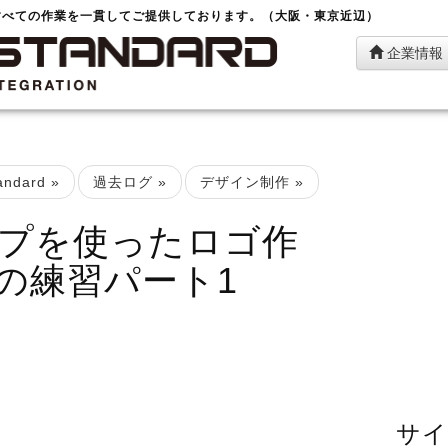
すべての作業を一貫してご提供しております。（大阪・東京近辺）
企業情報
ndard
»
過去ログ
»
デザイン制作
»
プを使ったロゴ作
の練習パート1
サイ