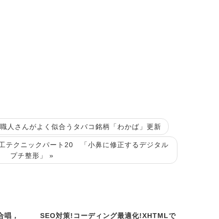
いい職人さんがよく似合うタバコ銘柄「わかば」更新
工テクニックパート20 「小鼻に修正するデジタル
プチ整形」 »
合唱，
SEO対策!コーディング最適化!XHTMLで