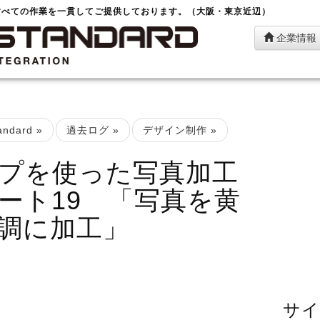
すべての作業を一貫してご提供しております。（大阪・東京近辺）
企業情報
ndard
»
過去ログ
»
デザイン制作
»
プを使った写真加工
ート19 「写真を黄
調に加工」
サイ