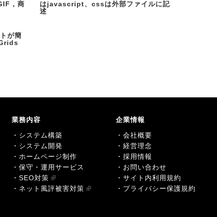
IF，商
はjavascript、cssは外部ファイルに記
述
ウトが簡
Grids
業務内容
企業情報
・システム構築
・会社概要
・システム開発
・経営理念
・ホームページ制作
・採用情報
・保守・運用サービス
・お問い合わせ
・SEO対策
・サイト内利用規約
・ネット風評被害対策
・プライバシー保護規約