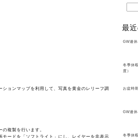
最近
GW連休
冬季休暇
度）
ーションマップを利用して、写真を黄金のレリーフ調
お盆時期
GW連休
ーの複製を行います。
冬季休暇
画モードを「ソフトライト」にし、レイヤーを非表示