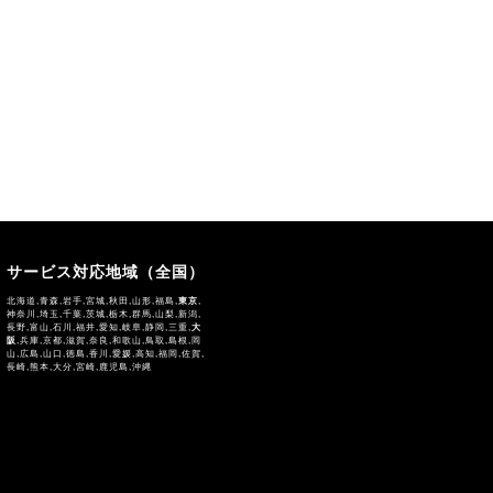
サービス対応地域（全国）
北海道,青森,岩手,宮城,秋田,山形,福島,
東京
,
神奈川,埼玉,千葉,茨城,栃木,群馬,山梨,新潟,
長野,富山,石川,福井,愛知,岐阜,静岡,三重,
大
阪
,兵庫,京都,滋賀,奈良,和歌山,鳥取,島根,岡
山,広島,山口,徳島,香川,愛媛,高知,福岡,佐賀,
長崎,熊本,大分,宮崎,鹿児島,沖縄