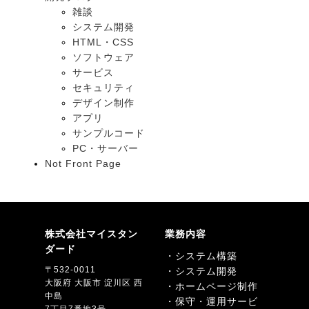
雑談
システム開発
HTML・CSS
ソフトウェア
サービス
セキュリティ
デザイン制作
アプリ
サンプルコード
PC・サーバー
Not Front Page
株式会社マイスタン
業務内容
ダード
・システム構築
〒532-0011
・システム開発
大阪府 大阪市 淀川区 西
・ホームページ制作
中島
・保守・運用サービ
7丁目7番地3号