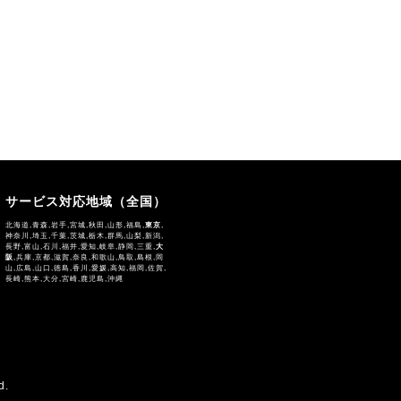
サービス対応地域（全国）
北海道,青森,岩手,宮城,秋田,山形,福島,
東京
,
神奈川,埼玉,千葉,茨城,栃木,群馬,山梨,新潟,
長野,富山,石川,福井,愛知,岐阜,静岡,三重,
大
阪
,兵庫,京都,滋賀,奈良,和歌山,鳥取,島根,岡
山,広島,山口,徳島,香川,愛媛,高知,福岡,佐賀,
長崎,熊本,大分,宮崎,鹿児島,沖縄
d.