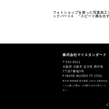
フォトショップを使った写真加工
ックパート4 「スピード感を出
株式会社マイスタンダード
〒532-0011
大阪府 大阪市 淀川区 西中島
7丁目7番地3号
F+BASE MUSEO 7F (702)
地下鉄 御堂筋線 新大阪駅 1.5min 大阪本社近
くにお越しの際は、お気軽にお立ち寄りくだ
さい。
C