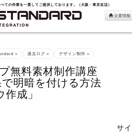
すべての作業を一貫してご提供しております。（大阪・東京近辺）
企業情報
ndard
»
過去ログ
»
デザイン制作
»
プ無料素材制作講座
効果で明暗を付ける方法
ウ作成」
サイ