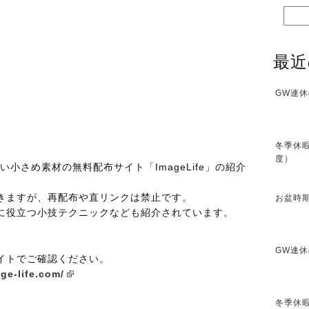
最近
GW連休
冬季休暇
度）
い小さめ素材の無料配布サイト「ImageLife」の紹介
きますが、再配布や直リンクは禁止です。
お盆時期
に役立つ小技テクニックなども紹介されています。
GW連休
イトでご確認ください。
ge-life.com/
冬季休暇