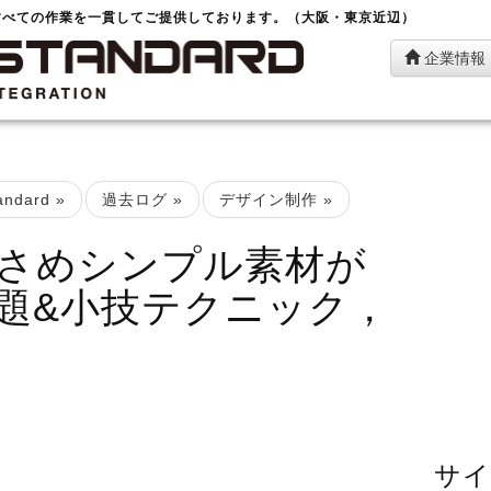
すべての作業を一貫してご提供しております。（大阪・東京近辺）
企業情報
ndard
»
過去ログ
»
デザイン制作
»
さめシンプル素材が
題&小技テクニック，
サイ