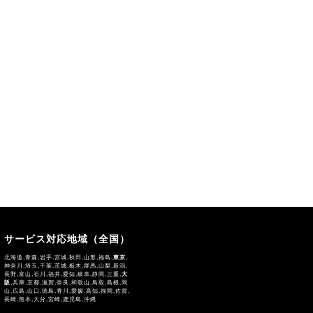
サービス対応地域（全国）
北海道,青森,岩手,宮城,秋田,山形,福島,
東京
,
神奈川,埼玉,千葉,茨城,栃木,群馬,山梨,新潟,
長野,富山,石川,福井,愛知,岐阜,静岡,三重,
大
阪
,兵庫,京都,滋賀,奈良,和歌山,鳥取,島根,岡
山,広島,山口,徳島,香川,愛媛,高知,福岡,佐賀,
長崎,熊本,大分,宮崎,鹿児島,沖縄