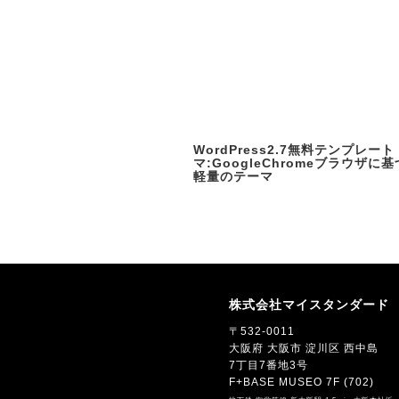
WordPress2.7無料テンプレー
マ:GoogleChromeブラウザに
軽量のテーマ
株式会社マイスタンダード
〒532-0011
大阪府 大阪市 淀川区 西中島
7丁目7番地3号
F+BASE MUSEO 7F (702)