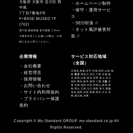
大阪府 大阪市 淀川区 西
・ホームページ制作
中島
・保守・運用サービ
7丁目7番地3号
ス
F+BASE MUSEO 7F
・SEO対策
(702)
・ネット風評被害対
地下鉄 御堂筋線 新大阪駅 1.5min
策
大阪本社近くにお越しの際は、お気
軽にお立ち寄りください。
企業情報
サービス対応地域
（全国）
・会社概要
北海道,青森,岩手,宮城,秋田,山形,福
・経営理念
島,
東京
,神奈川,埼玉,千葉,茨城,栃
・採用情報
木,群馬,山梨,新潟,長野,富山,石川,
福井,愛知,岐阜,静岡,三重,
大阪
,兵
・お問い合わせ
庫,京都,滋賀,奈良,和歌山,鳥取,島
根,岡山,広島,山口,徳島,香川,愛媛,
・サイト内利用規約
高知,福岡,佐賀,長崎,熊本,大分,宮
崎,鹿児島,沖縄
・プライバシー保護
規約
Copyright © My-Standard GROUP. my-standard.co.jp All
Rights Reserved.