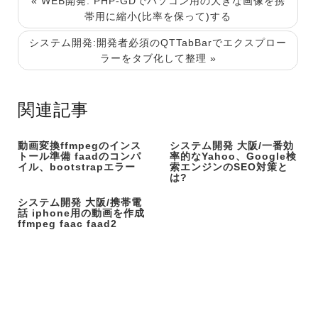
« WEB開発: PHP-GDでパソコン用の大きな画像を携
帯用に縮小(比率を保って)する
システム開発:開発者必須のQTTabBarでエクスプロー
ラーをタブ化して整理 »
関連記事
動画変換ffmpegのインス
システム開発 大阪/一番効
トール準備 faadのコンパ
率的なYahoo、Google検
イル、bootstrapエラー
索エンジンのSEO対策と
は?
システム開発 大阪/携帯電
話 iphone用の動画を作成
ffmpeg faac faad2