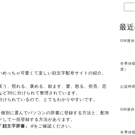
最近
GW連休
冬季休暇
度）
たいめっちゃ可愛くて楽しい顔文字配布サイトの紹介。
笑う、照れる、褒める、励ます、愛、怒る、拒否、悲
お盆時期
など30に分けられて整理されています。
分けられているので、とてもわかりやすいです。
GW連休
を個別に選んでパソコンの辞書に登録する方法と、配布
ドして一括登録する方法があります。
「顔文字辞書」
をご確認ください。
冬季休暇