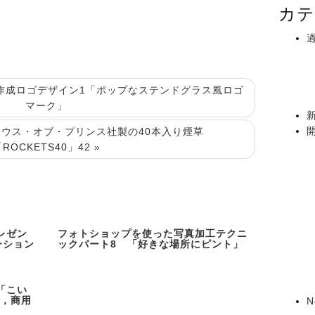
カテ
ゴ作成ロゴデザイン1「ポップなステンドグラス風ロゴ
マーク」
ハウス・オブ・プリンス社製の40本入り煙草
ROCKETS40」42 »
レゼン
フォトショップを使った写真加工テクニ
ーション
ックパート8 「好きな場所にピント」
「こい
F，商用
N