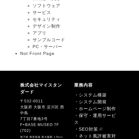
ソフトウェア
サービス
セキュリティ
デザイン制作
アプリ
サンプルコード
PC・サーバー
Not Front Page
株式会社マイスタン
業務内容
ダード
・システム構築
〒532-0011
・システム開発
大阪府 大阪市 淀川区 西
・ホームページ制作
中島
・保守・運用サービ
7丁目7番地3号
ス
F+BASE MUSEO 7F
・SEO対策
(702)
・ネット風評被害対
地下鉄 御堂筋線 新大阪駅 1.5min