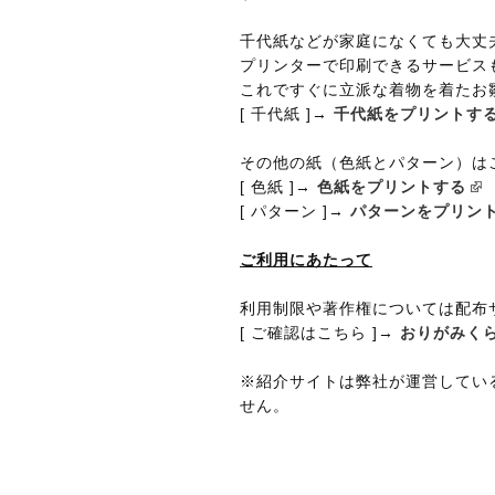
千代紙などが家庭になくても大丈
プリンターで印刷できるサービス
これですぐに立派な着物を着たお
[ 千代紙 ]→
千代紙をプリントす
その他の紙（色紙とパターン）は
[ 色紙 ]→
色紙をプリントする
[ パターン ]→
パターンをプリン
ご利用にあたって
利用制限や著作権については配布
[ ご確認はこちら ]→
おりがみく
※紹介サイトは弊社が運営してい
せん。