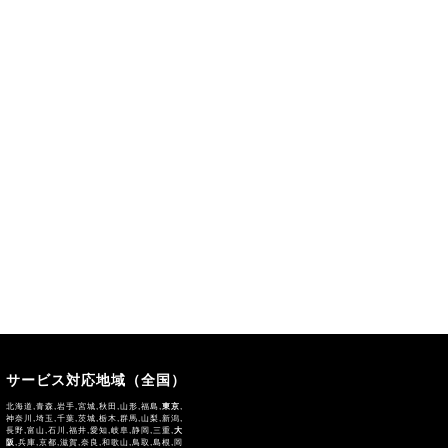
サービス対応地域（全国）
北海道,青森,岩手,宮城,秋田,山形,福島,
東京
,
神奈川,埼玉,千葉,茨城,栃木,群馬,山梨,新潟,
長野,富山,石川,福井,愛知,岐阜,静岡,三重,
大
阪
,兵庫,京都,滋賀,奈良,和歌山,鳥取,島根,岡