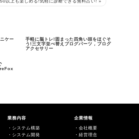
0以上も楽しめる!気軽に診断できる無料占い! »
ュニケー
手軽に脳トレ!固まった四角い頭をほぐそ
う!三文字並べ替えブログパーツ，ブログ
アクセサリー
で
eFox
業務内容
企業情報
・システム構築
・会社概要
・システム開発
・経営理念