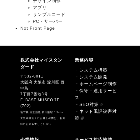
デザイン制作
アプリ
サンプルコード
PC・サーバー
Not Front Page
株式会社マイスタン
業務内容
ダード
・システム構築
〒532-0011
・システム開発
大阪府 大阪市 淀川区 西
・ホームページ制作
中島
・保守・運用サービ
7丁目7番地3号
ス
F+BASE MUSEO 7F
・SEO対策
(702)
・ネット風評被害対
地下鉄 御堂筋線 新大阪駅 1.5min
策
大阪本社近くにお越しの際は、お気
軽にお立ち寄りください。
企業情報
サービス対応地域