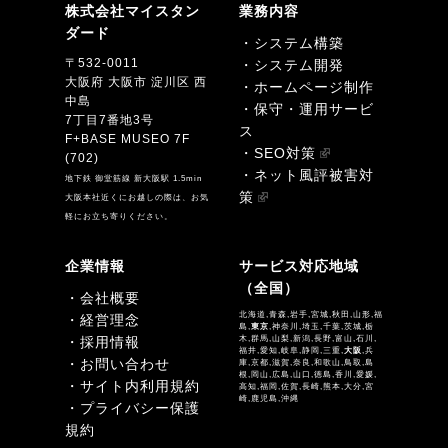
株式会社マイスタン
業務内容
ダード
・システム構築
〒532-0011
・システム開発
大阪府 大阪市 淀川区 西
・ホームページ制作
中島
・保守・運用サービ
7丁目7番地3号
ス
F+BASE MUSEO 7F
・SEO対策
(702)
・ネット風評被害対
地下鉄 御堂筋線 新大阪駅 1.5min
策
大阪本社近くにお越しの際は、お気
軽にお立ち寄りください。
企業情報
サービス対応地域
（全国）
・会社概要
北海道,青森,岩手,宮城,秋田,山形,福
・経営理念
島,
東京
,神奈川,埼玉,千葉,茨城,栃
・採用情報
木,群馬,山梨,新潟,長野,富山,石川,
福井,愛知,岐阜,静岡,三重,
大阪
,兵
・お問い合わせ
庫,京都,滋賀,奈良,和歌山,鳥取,島
根,岡山,広島,山口,徳島,香川,愛媛,
・サイト内利用規約
高知,福岡,佐賀,長崎,熊本,大分,宮
崎,鹿児島,沖縄
・プライバシー保護
規約