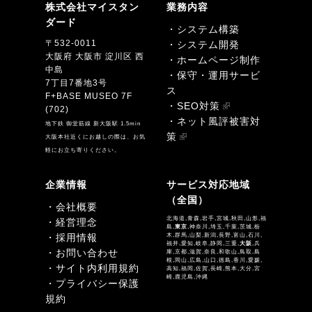
株式会社マイスタン
業務内容
ダード
・システム構築
〒532-0011
・システム開発
大阪府 大阪市 淀川区 西
・ホームページ制作
中島
・保守・運用サービ
7丁目7番地3号
ス
F+BASE MUSEO 7F
・SEO対策
(702)
・ネット風評被害対
地下鉄 御堂筋線 新大阪駅 1.5min
策
大阪本社近くにお越しの際は、お気
軽にお立ち寄りください。
企業情報
サービス対応地域
（全国）
・会社概要
北海道,青森,岩手,宮城,秋田,山形,福
・経営理念
島,
東京
,神奈川,埼玉,千葉,茨城,栃
・採用情報
木,群馬,山梨,新潟,長野,富山,石川,
福井,愛知,岐阜,静岡,三重,
大阪
,兵
・お問い合わせ
庫,京都,滋賀,奈良,和歌山,鳥取,島
根,岡山,広島,山口,徳島,香川,愛媛,
・サイト内利用規約
高知,福岡,佐賀,長崎,熊本,大分,宮
崎,鹿児島,沖縄
・プライバシー保護
規約