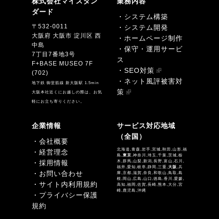
株式会社マイスタン
業務内容
ダード
・システム構築
〒532-0011
・システム開発
大阪府 大阪市 淀川区 西
・ホームページ制作
中島
・保守・運用サービ
7丁目7番地3号
ス
F+BASE MUSEO 7F
・SEO対策
(702)
・ネット風評被害対
地下鉄 御堂筋線 新大阪駅 1.5min
策
大阪本社近くにお越しの際は、お気
軽にお立ち寄りください。
企業情報
サービス対応地域
（全国）
・会社概要
北海道,青森,岩手,宮城,秋田,山形,福
・経営理念
島,
東京
,神奈川,埼玉,千葉,茨城,栃
・採用情報
木,群馬,山梨,新潟,長野,富山,石川,
福井,愛知,岐阜,静岡,三重,
大阪
,兵
・お問い合わせ
庫,京都,滋賀,奈良,和歌山,鳥取,島
根,岡山,広島,山口,徳島,香川,愛媛,
・サイト内利用規約
高知,福岡,佐賀,長崎,熊本,大分,宮
崎,鹿児島,沖縄
・プライバシー保護
規約