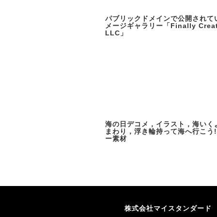
パブリックドメインで公開されて
メージギャラリー「Finally Creat
LLC」
海の日デコメ，イラスト，海いく
まわり，浮き輪持って海へ行こう
ー素材
株式会社マイスタンダード