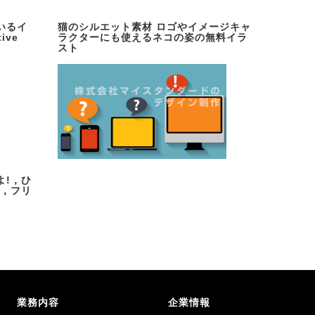
いるイ
猫のシルエット素材 ロゴやイメージキャ
ive
ラクターにも使えるネコの姿の無料イラ
スト
よ!，ひ
!，フリ
業務内容
企業情報