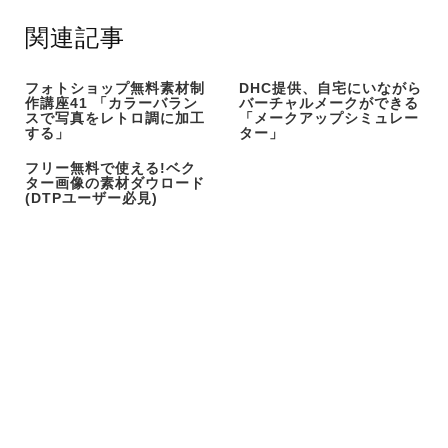
関連記事
フォトショップ無料素材制
DHC提供、自宅にいながら
作講座41 「カラーバラン
バーチャルメークができる
スで写真をレトロ調に加工
「メークアップシミュレー
する」
ター」
フリー無料で使える!ベク
ター画像の素材ダウロード
(DTPユーザー必見)