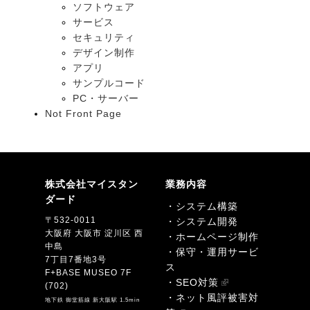
ソフトウェア
サービス
セキュリティ
デザイン制作
アプリ
サンプルコード
PC・サーバー
Not Front Page
株式会社マイスタン
業務内容
ダード
・システム構築
〒532-0011
・システム開発
大阪府 大阪市 淀川区 西
・ホームページ制作
中島
・保守・運用サービ
7丁目7番地3号
ス
F+BASE MUSEO 7F
・SEO対策
(702)
・ネット風評被害対
地下鉄 御堂筋線 新大阪駅 1.5min