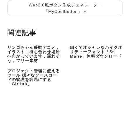
Web2.0風ボタン作成ジェネレーター
「MyCoolButton」 »
関連記事
リンゴちゃん移動デコメ，
細くてオシャレなハイクオ
イラスト，待ち合わせ場所
リティーフォント「St
へ向かっています，遅れそ
Marie」無料ダウンロード
う，フリー素材
プロジェクト管理に使える
ツール 様々なソースコー
ドの管理を容易にする
「GitHub」