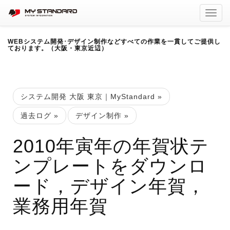
Toggl
navig
WEBシステム開発･デザイン制作などすべての作業を一貫してご提供し
ております。（大阪・東京近辺）
システム開発 大阪 東京｜MyStandard
»
過去ログ
»
デザイン制作
»
2010年寅年の年賀状テ
ンプレートをダウンロ
ード，デザイン年賀，
業務用年賀