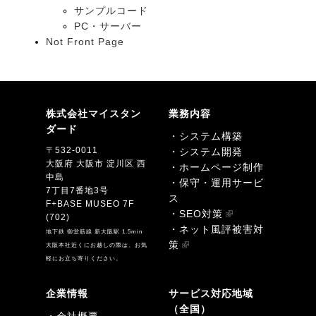
サンプルコード
PC・サーバー
Not Front Page
株式会社マイスタン
業務内容
ダード
・システム構築
〒532-0011
・システム開発
大阪府 大阪市 淀川区 西
・ホームページ制作
中島
・保守・運用サービ
7丁目7番地3号
ス
F+BASE MUSEO 7F
・SEO対策
(702)
・ネット風評被害対
地下鉄 御堂筋線 新大阪駅 1.5min
策
大阪本社近くにお越しの際は、お気
軽にお立ち寄りください。
企業情報
サービス対応地域
（全国）