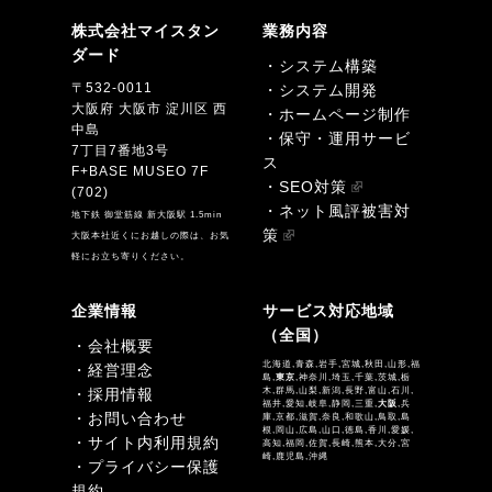
株式会社マイスタン
業務内容
ダード
・システム構築
〒532-0011
・システム開発
大阪府 大阪市 淀川区 西
・ホームページ制作
中島
・保守・運用サービ
7丁目7番地3号
ス
F+BASE MUSEO 7F
・SEO対策
(702)
・ネット風評被害対
地下鉄 御堂筋線 新大阪駅 1.5min
策
大阪本社近くにお越しの際は、お気
軽にお立ち寄りください。
企業情報
サービス対応地域
（全国）
・会社概要
北海道,青森,岩手,宮城,秋田,山形,福
・経営理念
島,
東京
,神奈川,埼玉,千葉,茨城,栃
・採用情報
木,群馬,山梨,新潟,長野,富山,石川,
福井,愛知,岐阜,静岡,三重,
大阪
,兵
・お問い合わせ
庫,京都,滋賀,奈良,和歌山,鳥取,島
根,岡山,広島,山口,徳島,香川,愛媛,
・サイト内利用規約
高知,福岡,佐賀,長崎,熊本,大分,宮
崎,鹿児島,沖縄
・プライバシー保護
規約