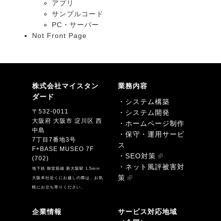
アプリ
サンプルコード
PC・サーバー
Not Front Page
株式会社マイスタン
業務内容
ダード
・システム構築
〒532-0011
・システム開発
大阪府 大阪市 淀川区 西
・ホームページ制作
中島
・保守・運用サービ
7丁目7番地3号
ス
F+BASE MUSEO 7F
・SEO対策
(702)
・ネット風評被害対
地下鉄 御堂筋線 新大阪駅 1.5min
策
大阪本社近くにお越しの際は、お気
軽にお立ち寄りください。
企業情報
サービス対応地域