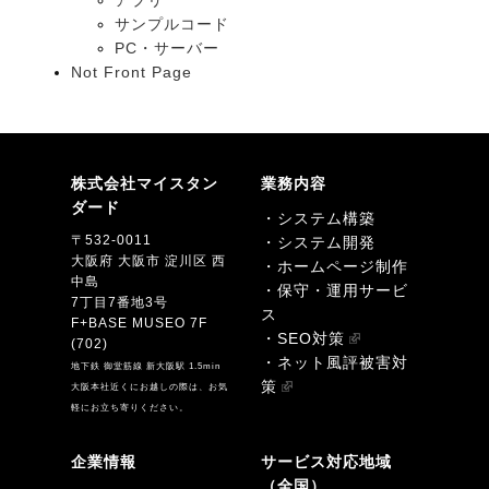
アプリ
サンプルコード
PC・サーバー
Not Front Page
株式会社マイスタン
業務内容
ダード
・システム構築
〒532-0011
・システム開発
大阪府 大阪市 淀川区 西
・ホームページ制作
中島
・保守・運用サービ
7丁目7番地3号
ス
F+BASE MUSEO 7F
・SEO対策
(702)
・ネット風評被害対
地下鉄 御堂筋線 新大阪駅 1.5min
策
大阪本社近くにお越しの際は、お気
軽にお立ち寄りください。
企業情報
サービス対応地域
（全国）