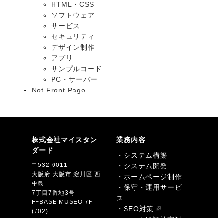
HTML・CSS
ソフトウェア
サービス
セキュリティ
デザイン制作
アプリ
サンプルコード
PC・サーバー
Not Front Page
株式会社マイスタン
業務内容
ダード
・システム構築
〒532-0011
・システム開発
大阪府 大阪市 淀川区 西
・ホームページ制作
中島
・保守・運用サービ
7丁目7番地3号
ス
F+BASE MUSEO 7F
・SEO対策
(702)