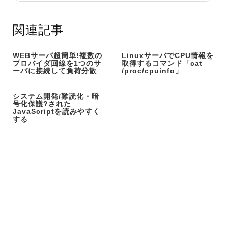
関連記事
WEBサーバ超簡単!複数の
LinuxサーバでCPU情報を
プロバイダ回線を1つのサ
取得するコマンド「cat
ーバに接続して負荷分散
/proc/cpuinfo」
システム開発/難読化・暗
号化保護?された
JavaScriptを読みやすく
する