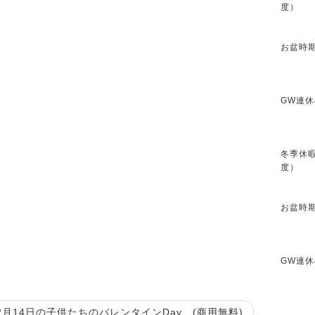
度）
お盆時期
GW連休
冬季休暇
度）
お盆時期
GW連休
月14日の子供たちのバレンタインDay、(商用無料)