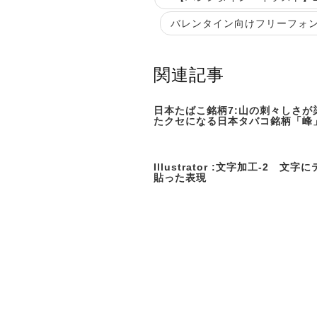
バレンタイン向けフリーフォント
関連記事
日本たばこ銘柄7:山の刺々しさが
たクセになる日本タバコ銘柄「峰
Illustrator :文字加工-2 文字
貼った表現