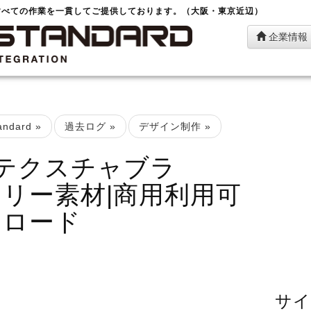
すべての作業を一貫してご提供しております。（大阪・東京近辺）
企業情報
ndard
»
過去ログ
»
デザイン制作
»
pのテクスチャブラ
s|フリー素材|商用利用可
ンロード
サイ