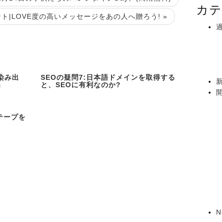
カテ
|LOVE度の高いメッセージをあの人へ贈ろう! »
染み出
SEOの疑問7:日本語ドメインを取得する
」
と、SEOに有利なのか?
にテープを
N