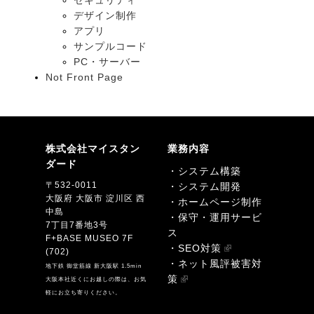
セキュリティ
デザイン制作
アプリ
サンプルコード
PC・サーバー
Not Front Page
株式会社マイスタン
業務内容
ダード
・システム構築
〒532-0011
・システム開発
大阪府 大阪市 淀川区 西
・ホームページ制作
中島
・保守・運用サービ
7丁目7番地3号
ス
F+BASE MUSEO 7F
・SEO対策
(702)
・ネット風評被害対
地下鉄 御堂筋線 新大阪駅 1.5min
策
大阪本社近くにお越しの際は、お気
軽にお立ち寄りください。