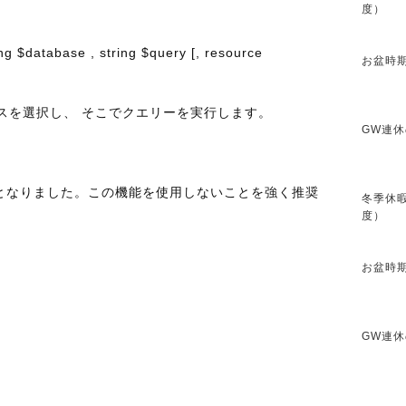
度）
g $database , string $query [, resource
お盆時期
ータベースを選択し、 そこでクエリーを実行します。
GW連休
 非推奨となりました。この機能を使用しないことを強く推奨
冬季休暇
度）
お盆時期
GW連休