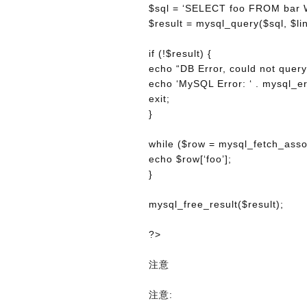
$sql = ‘SELECT foo FROM bar 
$result = mysql_query($sql, $lin
if (!$result) {
echo “DB Error, could not quer
echo ‘MySQL Error: ‘ . mysql_er
exit;
}
while ($row = mysql_fetch_assoc
echo $row[‘foo’];
}
mysql_free_result($result);
?>
注意
注意: