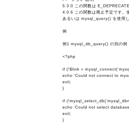
5.3.0 この関数は E_DEPRE
4.0.6 この関数は廃止予定です。使用
あるいは mysql_query() を
例
例1 mysql_db_query() の別の例
<?php
if (!$link = mysql_connect(‘mys
echo ‘Could not connect to mysq
exit;
}
if (!mysql_select_db(‘mysql_dbn
echo ‘Could not select database
exit;
}