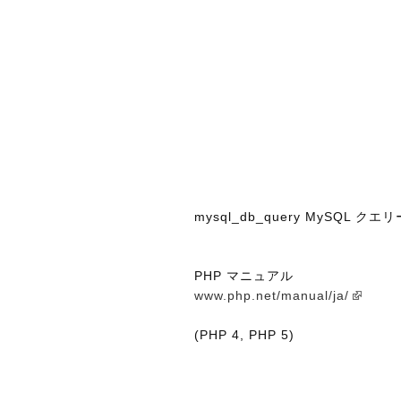
mysql_db_query MySQL ク
PHP マニュアル
www.php.net/manual/ja/
(PHP 4, PHP 5)