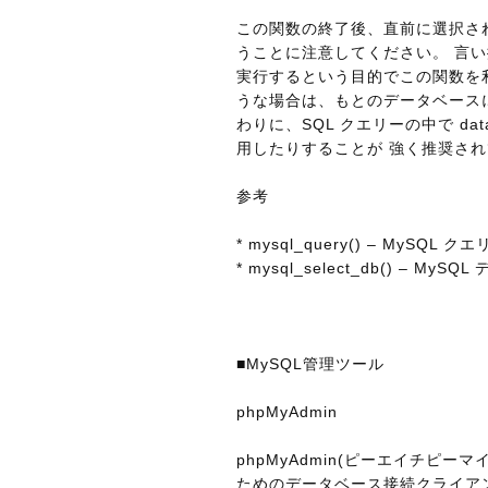
この関数の終了後、直前に選択さ
うことに注意してください。 言
実行するという目的でこの関数を
うな場合は、もとのデータベース
わりに、SQL クエリーの中で databa
用したりすることが 強く推奨さ
参考
* mysql_query() – MySQL
* mysql_select_db() – M
■MySQL管理ツール
phpMyAdmin
phpMyAdmin(ピーエイチピ
ためのデータベース接続クライアント