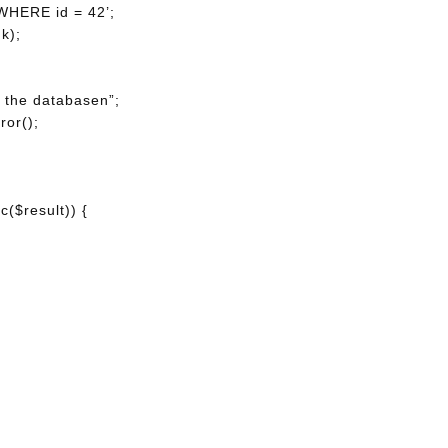
WHERE id = 42’;
k);
y the databasen”;
ror();
($result)) {