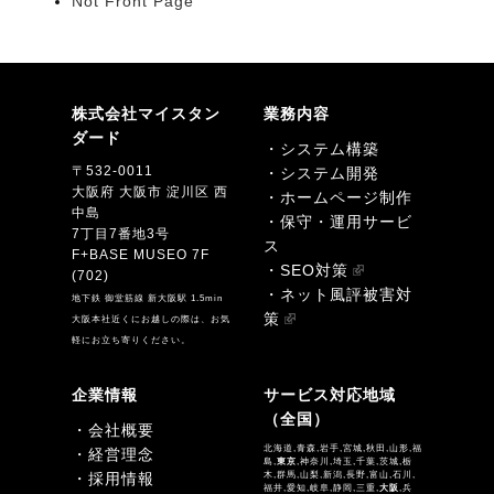
Not Front Page
株式会社マイスタン
業務内容
ダード
・システム構築
〒532-0011
・システム開発
大阪府 大阪市 淀川区 西
・ホームページ制作
中島
・保守・運用サービ
7丁目7番地3号
ス
F+BASE MUSEO 7F
・SEO対策
(702)
・ネット風評被害対
地下鉄 御堂筋線 新大阪駅 1.5min
策
大阪本社近くにお越しの際は、お気
軽にお立ち寄りください。
企業情報
サービス対応地域
（全国）
・会社概要
北海道,青森,岩手,宮城,秋田,山形,福
・経営理念
島,
東京
,神奈川,埼玉,千葉,茨城,栃
・採用情報
木,群馬,山梨,新潟,長野,富山,石川,
福井,愛知,岐阜,静岡,三重,
大阪
,兵