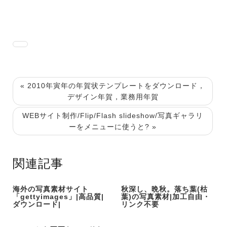
« 2010年寅年の年賀状テンプレートをダウンロード，
デザイン年賀，業務用年賀
WEBサイト制作/Flip/Flash slideshow/写真ギャラリ
ーをメニューに使うと? »
関連記事
海外の写真素材サイト
秋深し、晩秋。落ち葉(枯
「gettyimages」|高品質|
葉)の写真素材|加工自由・
ダウンロード|
リンク不要