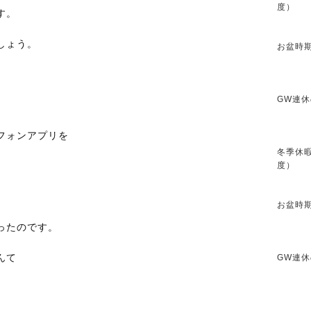
度）
す。
しょう。
お盆時期
GW連休
フォンアプリを
冬季休暇
度）
お盆時期
ったのです。
んて
GW連休
。