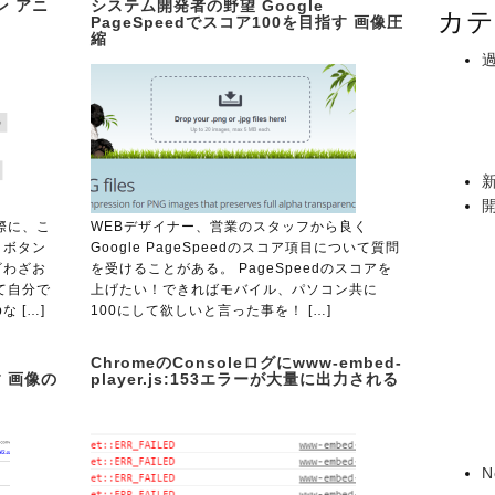
ン アニ
システム開発者の野望 Google
カテ
PageSpeedでスコア100を目指す 画像圧
縮
際に、こ
WEBデザイナー、営業のスタッフから良く
、ボタン
Google PageSpeedのスコア項目について質問
ざわざお
を受けることがある。 PageSpeedのスコアを
て自分で
上げたい！できればモバイル、パソコン共に
な […]
100にして欲しいと言った事を！ […]
ChromeのConsoleログにwww-embed-
す 画像の
player.js:153エラーが大量に出力される
N