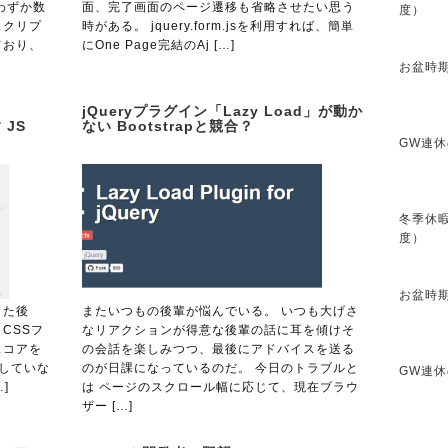
わずか数
面、完了画面のページ遷移も省略させたい思う
度）
スクリプ
時がある。 jquery.form.jsを利用すれば、簡単
ており、
にOne Page完結のAj […]
お盆時期
jQueryプラグイン「Lazy Load」が動か
 JS
ない Bootstrapと競合？
GW連休
冬季休暇
度）
お盆時期
した後
またいつもの後輩が悩んでいる。 いつも大げさ
、CSSフ
なリアクションが得意な後輩の話に耳を傾けそ
スコアを
の会話を楽しみつつ、最後にアドバイスを送る
用していな
のが日課になっているのだ。 今日のトラブルと
GW連休
]
は ページのスクロール幅に応じて、現在ブラウ
ザー […]