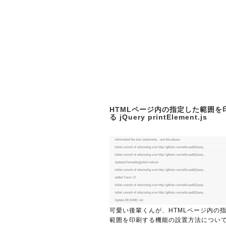
HTMLページ内の指定した範囲を
る jQuery printElement.js
可愛い後輩くんが、HTMLページ内の
範囲を印刷する機能の設置方法につい