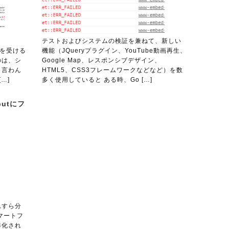
テストおよびシステムの検証を兼ねて、新しい
問を受ける
機能（JQueryプラグイン、YouTube動画再生、
のは、シ
Google Map、レスポンシブデザイン、
と言わん
HTML5、CSS3フレームワークなどなど）を数
…]
多く使用していると ある時、Go […]
putにフ
れすら分
マートフ
準化され