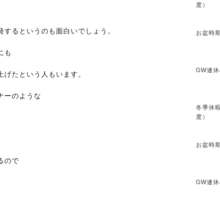
度）
発するというのも面白いでしょう。
お盆時期
にも
GW連休
上げたという人もいます。
ナーのような
冬季休暇
度）
お盆時期
るので
GW連休