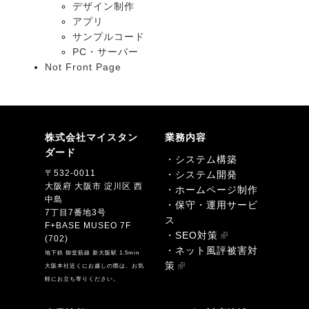
デザイン制作
アプリ
サンプルコード
PC・サーバー
Not Front Page
株式会社マイスタン
業務内容
ダード
・システム構築
〒532-0011
・システム開発
大阪府 大阪市 淀川区 西
・ホームページ制作
中島
・保守・運用サービ
7丁目7番地3号
ス
F+BASE MUSEO 7F
・SEO対策
(702)
・ネット風評被害対
地下鉄 御堂筋線 新大阪駅 1.5min
策
大阪本社近くにお越しの際は、お気
軽にお立ち寄りください。