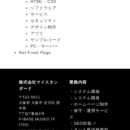
HTML・CSS
ソフトウェア
サービス
セキュリティ
デザイン制作
アプリ
サンプルコード
PC・サーバー
Not Front Page
株式会社マイスタン
業務内容
ダード
・システム構築
〒532-0011
・システム開発
大阪府 大阪市 淀川区 西
・ホームページ制作
中島
・保守・運用サービ
7丁目7番地3号
ス
F+BASE MUSEO 7F
・SEO対策
(702)
・ネット風評被害対