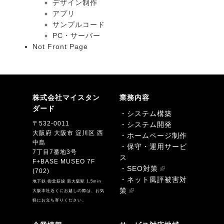
デザイン制作
アプリ
サンプルコード
PC・サーバー
Not Front Page
株式会社マイスタン
業務内容
ダード
・システム構築
〒532-0011
・システム開発
大阪府 大阪市 淀川区 西
・ホームページ制作
中島
・保守・運用サービ
7丁目7番地3号
ス
F+BASE MUSEO 7F
・SEO対策
(702)
・ネット風評被害対
地下鉄 御堂筋線 新大阪駅 1.5min
策
大阪本社近くにお越しの際は、お気
軽にお立ち寄りください。