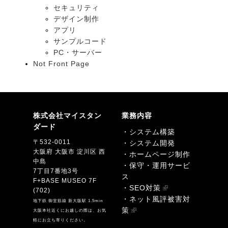
セキュリティ
デザイン制作
アプリ
サンプルコード
PC・サーバー
Not Front Page
株式会社マイスタン
業務内容
ダード
・システム構築
〒532-0011
・システム開発
大阪府 大阪市 淀川区 西
・ホームページ制作
中島
・保守・運用サービ
7丁目7番地3号
ス
F+BASE MUSEO 7F
・SEO対策
(702)
・ネット風評被害対
地下鉄 御堂筋線 新大阪駅 1.5min
策
大阪本社近くにお越しの際は、お気
軽にお立ち寄りください。