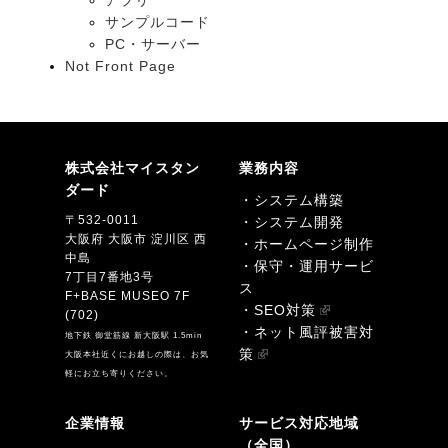
サンプルコード
PC・サーバー
Not Front Page
株式会社マイスタン
業務内容
ダード
・システム構築
〒532-0011
・システム開発
大阪府 大阪市 淀川区 西
・ホームページ制作
中島
・保守・運用サービ
7丁目7番地3号
ス
F+BASE MUSEO 7F
・SEO対策
(702)
・ネット風評被害対
地下鉄 御堂筋線 新大阪駅 1.5min
策
大阪本社近くにお越しの際は、お気
軽にお立ち寄りください。
企業情報
サービス対応地域
（全国）