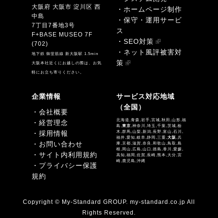
大阪府 大阪市 淀川区 西
・ホームページ制作
中島
・保守・運用サービ
7丁目7番地3号
ス
F+BASE MUSEO 7F
・SEO対策
(702)
・ネット風評被害対
地下鉄 御堂筋線 新大阪駅 1.5min
策
大阪本社近くにお越しの際は、お気
軽にお立ち寄りください。
企業情報
サービス対応地域
（全国）
・会社概要
北海道,青森,岩手,宮城,秋田,山形,福
・経営理念
島,
東京
,神奈川,埼玉,千葉,茨城,栃
・採用情報
木,群馬,山梨,新潟,長野,富山,石川,
福井,愛知,岐阜,静岡,三重,
大阪
,兵
・お問い合わせ
庫,京都,滋賀,奈良,和歌山,鳥取,島
根,岡山,広島,山口,徳島,香川,愛媛,
・サイト内利用規約
高知,福岡,佐賀,長崎,熊本,大分,宮
崎,鹿児島,沖縄
・プライバシー保護
規約
Copyright © My-Standard GROUP. my-standard.co.jp All
Rights Reserved.