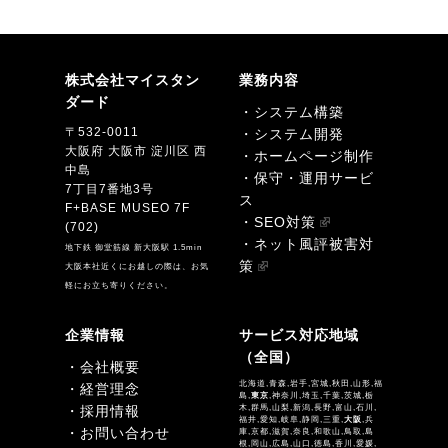
株式会社マイスタン
業務内容
ダード
・システム構築
〒532-0011
・システム開発
大阪府 大阪市 淀川区 西
・ホームページ制作
中島
・保守・運用サービ
7丁目7番地3号
ス
F+BASE MUSEO 7F
・SEO対策
(702)
・ネット風評被害対
地下鉄 御堂筋線 新大阪駅 1.5min
策
大阪本社近くにお越しの際は、お気
軽にお立ち寄りください。
企業情報
サービス対応地域
（全国）
・会社概要
北海道,青森,岩手,宮城,秋田,山形,福
・経営理念
島,
東京
,神奈川,埼玉,千葉,茨城,栃
・採用情報
木,群馬,山梨,新潟,長野,富山,石川,
福井,愛知,岐阜,静岡,三重,
大阪
,兵
・お問い合わせ
庫,京都,滋賀,奈良,和歌山,鳥取,島
根,岡山,広島,山口,徳島,香川,愛媛,