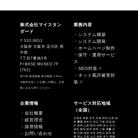
株式会社マイスタン
業務内容
ダード
・システム構築
〒532-0011
・システム開発
大阪府 大阪市 淀川区 西
・ホームページ制作
中島
・保守・運用サービ
7丁目7番地3号
ス
F+BASE MUSEO 7F
・SEO対策
(702)
・ネット風評被害対
地下鉄 御堂筋線 新大阪駅 1.5min
策
大阪本社近くにお越しの際は、お気
軽にお立ち寄りください。
企業情報
サービス対応地域
（全国）
・会社概要
北海道,青森,岩手,宮城,秋田,山形,福
・経営理念
島,
東京
,神奈川,埼玉,千葉,茨城,栃
・採用情報
木,群馬,山梨,新潟,長野,富山,石川,
福井,愛知,岐阜,静岡,三重,
大阪
,兵
・お問い合わせ
庫,京都,滋賀,奈良,和歌山,鳥取,島
根,岡山,広島,山口,徳島,香川,愛媛,