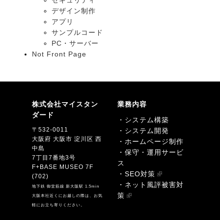
セキュリティ
デザイン制作
アプリ
サンプルコード
PC・サーバー
Not Front Page
株式会社マイスタン
業務内容
ダード
・システム構築
〒532-0011
・システム開発
大阪府 大阪市 淀川区 西
・ホームページ制作
中島
・保守・運用サービ
7丁目7番地3号
ス
F+BASE MUSEO 7F
・SEO対策
(702)
・ネット風評被害対
地下鉄 御堂筋線 新大阪駅 1.5min
策
大阪本社近くにお越しの際は、お気
軽にお立ち寄りください。