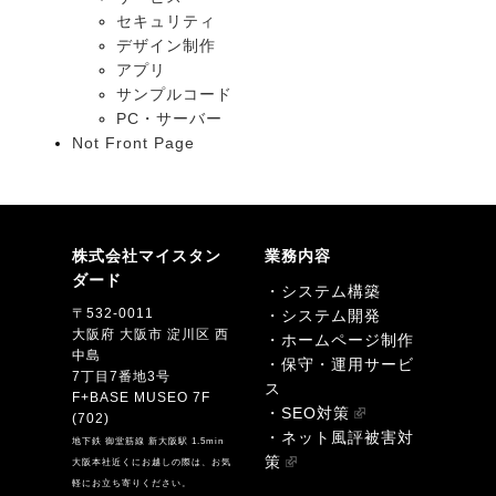
セキュリティ
デザイン制作
アプリ
サンプルコード
PC・サーバー
Not Front Page
株式会社マイスタン
業務内容
ダード
・システム構築
〒532-0011
・システム開発
大阪府 大阪市 淀川区 西
・ホームページ制作
中島
・保守・運用サービ
7丁目7番地3号
ス
F+BASE MUSEO 7F
・SEO対策
(702)
・ネット風評被害対
地下鉄 御堂筋線 新大阪駅 1.5min
策
大阪本社近くにお越しの際は、お気
軽にお立ち寄りください。