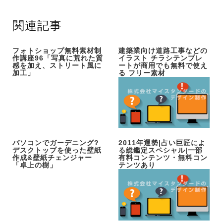
関連記事
フォトショップ無料素材制
建築業向け道路工事などの
作講座96「写真に荒れた質
イラスト チラシテンプレ
感を加え、ストリート風に
ートが商用でも無料で使え
加工」
る フリー素材
パソコンでガーデニング?
2011年運勢|占い巨匠によ
デスクトップを使った壁紙
る総鑑定スペシャル|一部
作成&壁紙チェンジャー
有料コンテンツ・無料コン
「卓上の樹」
テンツあり