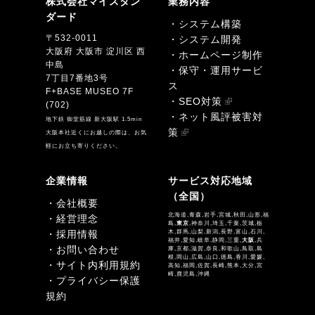
株式会社マイスタン
業務内容
ダード
・システム構築
〒532-0011
・システム開発
大阪府 大阪市 淀川区 西
・ホームページ制作
中島
・保守・運用サービ
7丁目7番地3号
ス
F+BASE MUSEO 7F
・SEO対策
(702)
・ネット風評被害対
地下鉄 御堂筋線 新大阪駅 1.5min
策
大阪本社近くにお越しの際は、お気
軽にお立ち寄りください。
企業情報
サービス対応地域
（全国）
・会社概要
北海道,青森,岩手,宮城,秋田,山形,福
・経営理念
島,
東京
,神奈川,埼玉,千葉,茨城,栃
・採用情報
木,群馬,山梨,新潟,長野,富山,石川,
福井,愛知,岐阜,静岡,三重,
大阪
,兵
・お問い合わせ
庫,京都,滋賀,奈良,和歌山,鳥取,島
根,岡山,広島,山口,徳島,香川,愛媛,
・サイト内利用規約
高知,福岡,佐賀,長崎,熊本,大分,宮
崎,鹿児島,沖縄
・プライバシー保護
規約