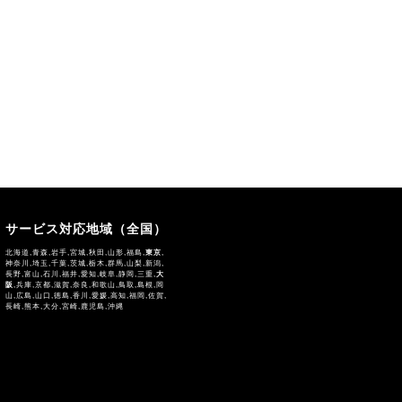
サービス対応地域（全国）
北海道,青森,岩手,宮城,秋田,山形,福島,
東京
,
神奈川,埼玉,千葉,茨城,栃木,群馬,山梨,新潟,
長野,富山,石川,福井,愛知,岐阜,静岡,三重,
大
阪
,兵庫,京都,滋賀,奈良,和歌山,鳥取,島根,岡
山,広島,山口,徳島,香川,愛媛,高知,福岡,佐賀,
長崎,熊本,大分,宮崎,鹿児島,沖縄