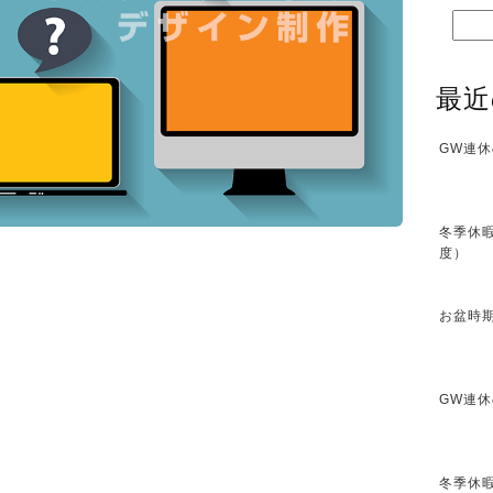
最近
GW連休
冬季休暇
度）
お盆時期
GW連休
冬季休暇